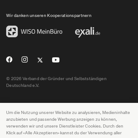
Wir danken unseren Kooperationspartnern
© 2026 Verband der Gründer und Selbstständigen
Deutschland e.V.
Impressum
Um die Nutzung unserer Website zu analysieren, Medieninhalte
Datenschutz
anzubieten und passende Werbung anzeigen zu können,
verwenden wir und unsere Dienstleister Cookies. Durch den
Pressebereich
Klick auf «Alle Akzeptieren» kannst du der Verwendung aller