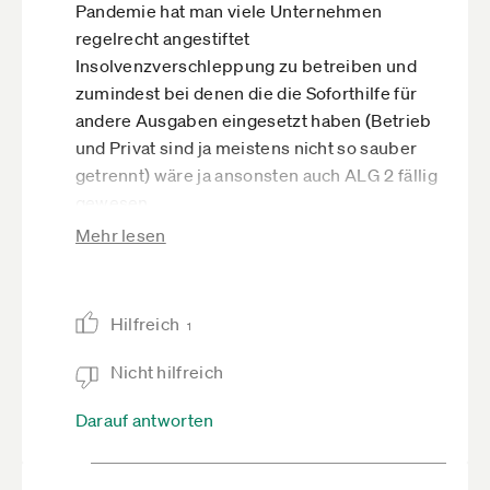
Pandemie hat man viele Unternehmen
regelrecht angestiftet
Insolvenzverschleppung zu betreiben und
zumindest bei denen die die Soforthilfe für
andere Ausgaben eingesetzt haben (Betrieb
und Privat sind ja meistens nicht so sauber
getrennt) wäre ja ansonsten auch ALG 2 fällig
gewesen.
Mehr lesen
Habe ja nichts dagegen wenn geprüft wird
wenn es um Steuergelder geht aber
irgendwie waren die Soforthilfen wohl primär
dazu da die Selbstständigen ruhig zu stellen
Hilfreich
1
damit man ihnen eine gerechte
Nicht hilfreich
Entschädigung für was in vielen Fällen ein
Berufsverbot oder Geschäftsverbot war
Darauf antworten
zahlen musste. Es hat auch irgendwie ein
starkes Geschmäckle wenn gleichzeitig die
Präsidentin der EU Kommission ihre Verträge