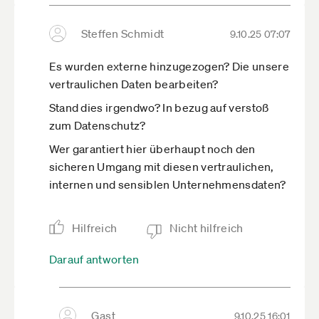
Viele Grüße, Katharina (Presse- und
Öffentlichkeitsarbeit)
Steffen Schmidt
9.10.25 07:07
www.faz.net­/aktuell/r­…12583.html
Es wurden externe hinzugezogen? Die unsere
vertraulichen Daten bearbeiten?
Stand dies irgendwo? In bezug auf verstoß
zum Datenschutz?
Wer garantiert hier überhaupt noch den
sicheren Umgang mit diesen vertraulichen,
internen und sensiblen Unternehmensdaten?
Hilfreich
Nicht hilfreich
Darauf antworten
Gast
9.10.25 16:01