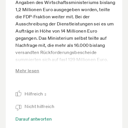
Angaben des Wirtschaftssministeriums bislang
1,2 Millionen Euro ausgegeben worden, teilte
die FDP-Fraktion weiter mit. Bei der
Ausschreibung der Dienstleistungen sei es um
Aufträge in Höhe von 14 Millionen Euro
gegangen. Das Ministerium selbst teilte auf
Nachfrage mit, die mehr als 16.000 bislang
versandten Rückforderungsbescheide
summierten sich auf fast 129 Millionen Euro.
Knapp 7000 Verfahren seien ohne
Mehr lesen
Rückforderung beendet worden. Überprüft
werden insgesamt mehr als 90.000
Unternehmen und Selbständige, die im Frühjahr
Hilfreich
2020 Corona-Soforthilfen erhalten hatten.”
2
Wie sich Kosten, Verwaltungsaufwand & Co. –
Nicht hilfreich
auch mit Blick auf das Moratorium – entwickeln,
bleibt sicher abzuwarten.
Darauf antworten