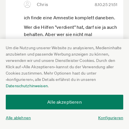
Chris
8.10.25 21:51
mit Pfizer und Co. geheim halten möchte,
Milliarden in Testzentren, Maskendeals und
ich finde eine Amnestie komplett daneben.
sonstigem Betrug versickert sind und z.B.
Wer die Hilfen "verdient" hat, darf sie ja auch
über 42mrd EUR Kurzarbeitergeld gezahlt
behalten. Aber wer sie nicht mal
wurden, davon ein großer Teil aus
abgerechnet hat, das finde ich nicht korrekt;
Steuermitteln die man nie zurückgefordert
Um die Nutzung unserer Website zu analysieren, Medieninhalte
abrechnen und zurück zahlen wäre korrekt.
hat. Eigentlich schuldet die
anzubieten und passende Werbung anzeigen zu können,
Eine Bagatellgrenze für die Abrechnung
Arbeitslosenversicherung den Steuerzahlern
verwenden wir und unsere Dienstleister Cookies. Durch den
und Rückzahlung mag gerade noch
noch ein paar Milliarden. Warum tragen mal
Klick auf «Alle Akzeptieren» kannst du der Verwendung aller
gerechtfertigt sein; aber alles andere ist
wieder die Selbstständigen alle Lasten?
Cookies zustimmen. Mehr Optionen hast du unter
völlig ungerecht gegenüber denen, die
«konfigurieren», alle Details erfährst du in unseren
Ich glaube eine generelle Amnestie wäre
komplett abgerechnet haben und korrekt
Datenschutzhinweisen
.
besser. Viele andere Dinge hat man auch
zurückgezahlt haben.
vergessen und verziehen.
Es ist bez Corona-Hilfen vieles bürokratisch
Alle akzeptieren
und schief gelaufen in Deutschland. Ich
habe hautnah mitbekommen, wie das in
Alle ablehnen
Konfigurieren
Österreich abgelaufen ist. Da konnte jeder