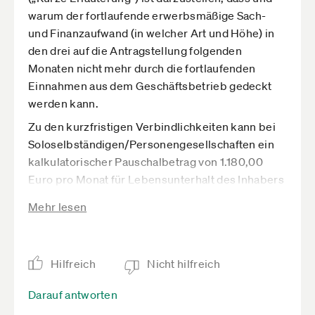
warum der fortlaufende erwerbsmäßige Sach-
und Finanzaufwand (in welcher Art und Höhe) in
den drei auf die Antragstellung folgenden
Monaten nicht mehr durch die fortlaufenden
Einnahmen aus dem Geschäftsbetrieb gedeckt
werden kann.
Zu den kurzfristigen Verbindlichkeiten kann bei
Soloselbständigen/Personengesellschaften ein
kalkulatorischer Pauschalbetrag von 1.180,00
Euro pro Monat für Lebensunterhalt des Inhabers
hinzugezählt werden.
Mehr lesen
Bitte bewahren Sie die zugrundeliegenden
Informationen zu Ihrer Berechnung bei Ihren
Antragsunterlagen bis zum Ablauf der
Hilfreich
Nicht hilfreich
Verjährungsfristen eines gegebenenfalls
erhaltenen Bewilligungsbescheides auf. Eine
Darauf antworten
spätere Überprüfung der Berechnung wird nicht