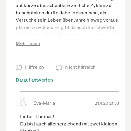
auf kurze überschaubare zeitliche Zyklen zu
beschränken dürfte dabei besser sein, als
Versuche sein Leben über Jahre hinweg voraus
planen zu wollen. Es gibt da auch Sprichwörter
wie: "Erstens kommt es anders und zweitens...."
Daher sage ich mir: Genieße jeden Tag und
Mehr lesen
freue Dich über jeden Tag an dem die Famile
gesund ist und sei Dir im Klaren, dass jeder Tag
seine eigene, besondere Herausforderung an
Hilfreich
Nicht hilfreich
Dich stellt, die es zu meistern gilt. Wenn man
den Medien glaubt, was man besonders in der
Darauf antworten
jetzigen Situation tun sollte, dann besteht die
Hauptgefahr in einer extremen
gesundheitlichen Bedrohung durch ein
Eva-Maria
21.4.20 21:33
neuartiges Virus. Probleme im häuslichen
Umfeld in Verbindung mit Existenzängsten sind
Lieber Thomas!
zwar auch relevant, aber das ist alles nicht
Du bist auch alleinerziehend mit zwei kleinen
entscheidend. Viel wichtiger ist die Frage, wie
Kindern?