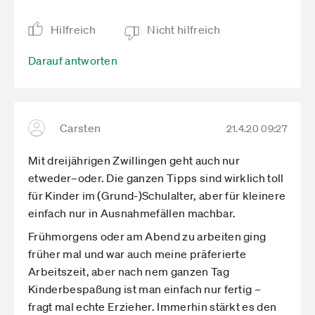
pädagogisches Mittel. Sie sorgt für Sicherheit,
Orientierung und Halt. Je kleiner die Kinder sind,
Hilfreich
Nicht hilfreich
desto wichtiger ist eine Tagesstruktur, denn sie
sind in besonderem Maße auf Halt und Sicherheit
Darauf antworten
angewiesen, aber letztlich hilft sie uns allen,
besonders in schwierigen Zeiten.
Gerade jetzt brechen viele Tagesstrukturen weg.
Carsten
21.4.20 09:27
Arbeit findet gar nicht mehr oder zu Hause statt,
Kinder sind jetzt den ganzen Tag zu Hause und
Mit dreijährigen Zwillingen geht auch nur
selbst der Spielplatz ist tabu. Das Alltagsleben
etweder–oder. Die ganzen Tipps sind wirklich toll
wird jetzt viel mehr als chaotisch empfunden.
für Kinder im (Grund-)Schulalter, aber für kleinere
Um wieder ein Stück Sicherheit und Orientierung
einfach nur in Ausnahmefällen machbar.
zu schaffen und auch, um Home Office und
Frühmorgens oder am Abend zu arbeiten ging
Betreuung zu bewältigen, ist es jetzt sehr wichtig,
früher mal und war auch meine präferierte
eine neue Tagesstruktur zu schaffen«,weiß auch
Arbeitszeit, aber nach nem ganzen Tag
Claudia Engelberts. Sie ist Diplom-Pädagogin und
Kinderbespaßung ist man einfach nur fertig –
REFA-Technikerin für Industrial Engineering, seit
fragt mal echte Erzieher. Immerhin stärkt es den
2012 tätig als Tagespflegeperson in angemieteten