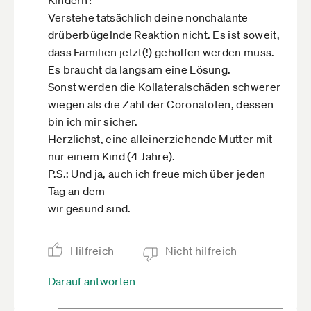
es überhaupt weitergeht. Bei der in Aussicht
Verstehe tatsächlich deine nonchalante
gestellten und zu erwartenden weiteren
drüberbügelnde Reaktion nicht. Es ist soweit,
Durchseuchung der Bevölkerung mit dem
dass Familien jetzt(!) geholfen werden muss.
Virus, werden wir mit hoher Wahrscheinlichkeit
Es braucht da langsam eine Lösung.
bald an Covid-19 erkranken . Wenn das
Sonst werden die Kollateralschäden schwerer
geschieht, könnten die jetzigen Probleme und
wiegen als die Zahl der Coronatoten, dessen
Sorgen ganz schnell wie Seifenblasen
bin ich mir sicher.
zerplatzen.
Herzlichst, eine alleinerziehende Mutter mit
nur einem Kind (4 Jahre).
P.S.: Und ja, auch ich freue mich über jeden
Tag an dem
wir gesund sind.
Hilfreich
Nicht hilfreich
Darauf antworten