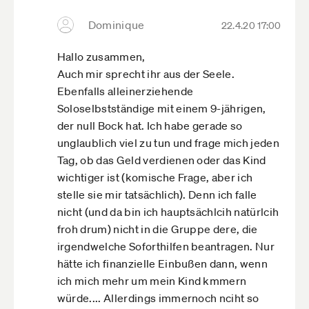
Dominique
22.4.20 17:00
Hallo zusammen,
Auch mir sprecht ihr aus der Seele.
Ebenfalls alleinerziehende
Soloselbstständige mit einem 9-jährigen,
der null Bock hat. Ich habe gerade so
unglaublich viel zu tun und frage mich jeden
Tag, ob das Geld verdienen oder das Kind
wichtiger ist (komische Frage, aber ich
stelle sie mir tatsächlich). Denn ich falle
nicht (und da bin ich hauptsächlcih natürlcih
froh drum) nicht in die Gruppe dere, die
irgendwelche Soforthilfen beantragen. Nur
hätte ich finanzielle Einbußen dann, wenn
ich mich mehr um mein Kind kmmern
würde.... Allerdings immernoch nciht so