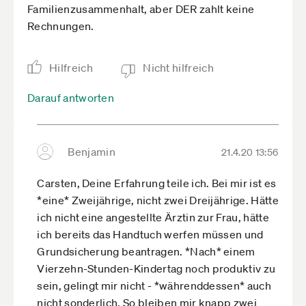
Familienzusammenhalt, aber DER zahlt keine
Räumen in Dortmund, langjährige berufliche
Rechnungen.
Erfahrung als Sozialarbeiterin, außerdem seit
2007 Inhaberin einer kleinen
Unternehmensberatung mit Schwerpunkt
Hilfreich
Nicht hilfreich
Existenzgründung.
Darauf antworten
Home Office in Krisenzeiten mit Kind und Kegel:
Wie schafft man eine Tagesstruktur?
Bei den meisten Familien hat sich die
Benjamin
21.4.20 13:56
Tagesstruktur über einen längeren Zeitraum
etabliert, so fällt es nicht leicht, in der jetzigen
Carsten, Deine Erfahrung teile ich. Bei mir ist es
Krisensituation mit den aktuellen
*eine* Zweijährige, nicht zwei Dreijährige. Hätte
Einschränkungen von jetzt auf gleich eine neue
ich nicht eine angestellte Ärztin zur Frau, hätte
Tagesstruktur zu etablieren. Trotzdem ist dies der
ich bereits das Handtuch werfen müssen und
richtige Weg, denn mit einer festen Struktur stellt
Grundsicherung beantragen. *Nach* einem
sich auch das Gefühl von Sicherheit wieder ein.
Vierzehn-Stunden-Kindertag noch produktiv zu
»Natürlich sind nicht alle Eltern gleich, und nicht
sein, gelingt mir nicht - *währenddessen* auch
alle Kinder. Der eine ist ein strukturierter Typ, der
nicht sonderlich. So bleiben mir knapp zwei