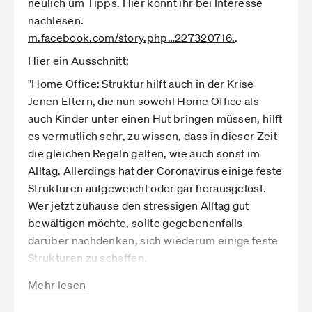
neulich um Tipps. Hier könnt ihr bei Interesse
nachlesen.
m.facebook.com­/story.php­…227320716.
.
Hier ein Ausschnitt:
"Home Office: Struktur hilft auch in der Krise
Jenen Eltern, die nun sowohl Home Office als
auch Kinder unter einen Hut bringen müssen, hilft
es vermutlich sehr, zu wissen, dass in dieser Zeit
die gleichen Regeln gelten, wie auch sonst im
Alltag. Allerdings hat der Coronavirus einige feste
Strukturen aufgeweicht oder gar herausgelöst.
Wer jetzt zuhause den stressigen Alltag gut
bewältigen möchte, sollte gegebenenfalls
darüber nachdenken, sich wiederum einige feste
Strukturen zu schaffen.
»In meiner täglichen Arbeit als Tagesmutter ist
Mehr lesen
eine Tagesstruktur mein wichtigstes