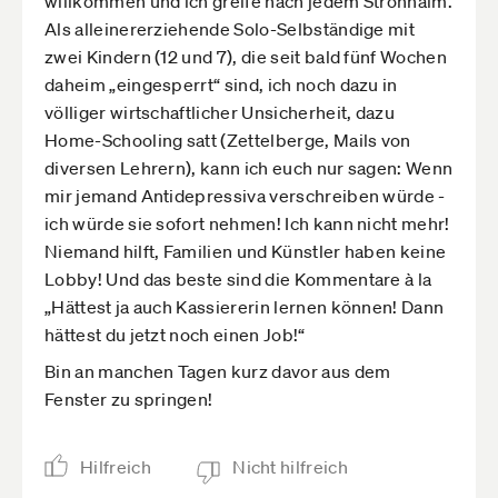
willkommen und ich greife nach jedem Strohhalm.
Als alleinererziehende Solo-Selbständige mit
zwei Kindern (12 und 7), die seit bald fünf Wochen
daheim „eingesperrt“ sind, ich noch dazu in
völliger wirtschaftlicher Unsicherheit, dazu
Home-Schooling satt (Zettelberge, Mails von
diversen Lehrern), kann ich euch nur sagen: Wenn
mir jemand Antidepressiva verschreiben würde -
ich würde sie sofort nehmen! Ich kann nicht mehr!
Niemand hilft, Familien und Künstler haben keine
Lobby! Und das beste sind die Kommentare à la
„Hättest ja auch Kassiererin lernen können! Dann
hättest du jetzt noch einen Job!“
Bin an manchen Tagen kurz davor aus dem
Fenster zu springen!
Hilfreich
Nicht hilfreich