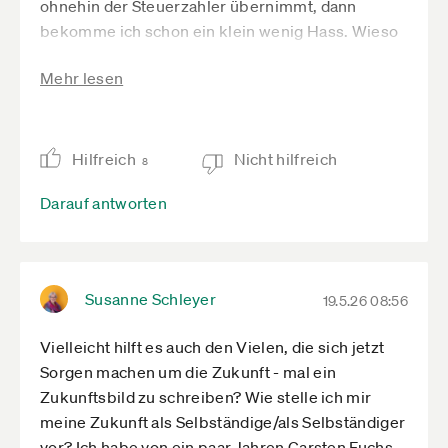
ohnehin der Steuerzahler übernimmt, dann
bekomme ich schon ein klein wenig Hass. Wieso
können auch noch die letzten Beamten auf unsere
Mehr lesen
Kosten in die PKV flüchten währen das Land
abschmiert?
Hilfreich
Nicht hilfreich
8
Darauf antworten
Susanne Schleyer
19.5.26 08:56
Vielleicht hilft es auch den Vielen, die sich jetzt
Sorgen machen um die Zukunft - mal ein
Zukunftsbild zu schreiben? Wie stelle ich mir
meine Zukunft als Selbständige/als Selbständiger
vor? Ich habe von ein paar Jahren Carsten Fuchs