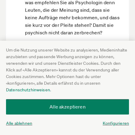
was empfehlen Sie als Psychologin denn
Leuten, die der Meinung sind, dass sie
keine Aufträge mehr bekommen, und dass
sie kurz vor der Pleite stehen? Damit sie
psychisch nicht daran zerbrechen?
Um die Nutzung unserer Website zu analysieren, Medieninhalte
Hilfreich
anzubieten und passende Werbung anzeigen zu können,
verwenden wir und unsere Dienstleister Cookies. Durch den
Nicht hilfreich
Klick auf «Alle Akzeptieren» kannst du der Verwendung aller
Cookies zustimmen. Mehr Optionen hast du unter
Darauf antworten
«konfigurieren», alle Details erfährst du in unseren
Datenschutzhinweisen
.
Susanne Schleyyer
22.5.26 17:31
Alle akzeptieren
Liebe Frau Dr. Berle,
ich verstehe Sie! Sie als Psychologin wissen
Alle ablehnen
Konfigurieren
da natürlich viel mehr als ich. Auch wenn die