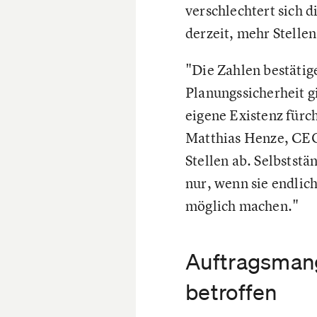
verschlechtert sich 
derzeit, mehr Stelle
"Die Zahlen bestätige
Planungssicherheit g
eigene Existenz fürch
Matthias Henze, CEO
Stellen ab. Selbststä
nur, wenn sie endli
möglich machen."
Auftragsmange
betroffen