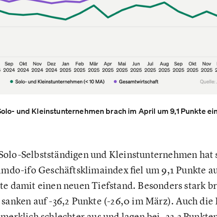
lo- und Kleinstunternehmen brach im April um 9,1 Punkte ein 
olo-Selbstständigen und Kleinstunternehmen hat s
Jimdo-ifo Geschäftsklimaindex fiel um 9,1 Punkte au
te damit einen neuen Tiefstand. Besonders stark b
 sanken auf -36,2 Punkte (-26,0 im März). Auch die
 merklich schlechter aus und lagen bei -23,3 Punkten