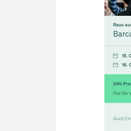
Raus aus
Barc
15. 
16. 
24% Prei
Nur für 
Auch Ein