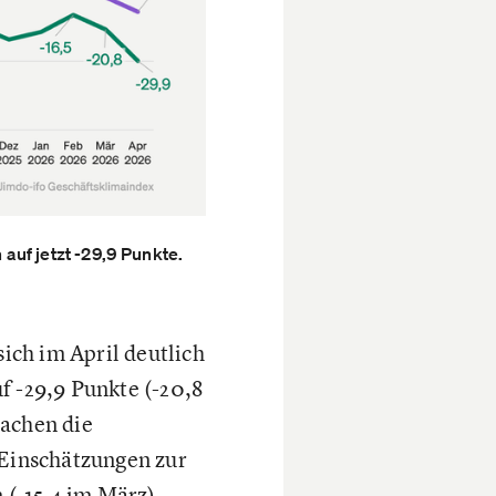
auf jetzt -29,9 Punkte.
ich im April deutlich
f -29,9 Punkte (-20,8
rachen die
 Einschätzungen zur
 (-15,4 im März).