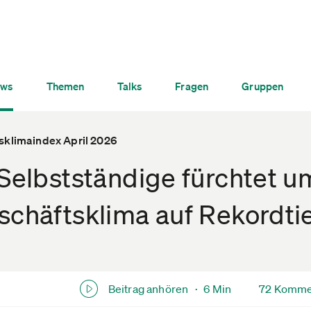
ws
Themen
Talks
Fragen
Gruppen
sklimaindex April 2026
 Selbstständige fürchtet u
schäftsklima auf Rekordti
Beitrag anhören ·
6 Min
72 Komme