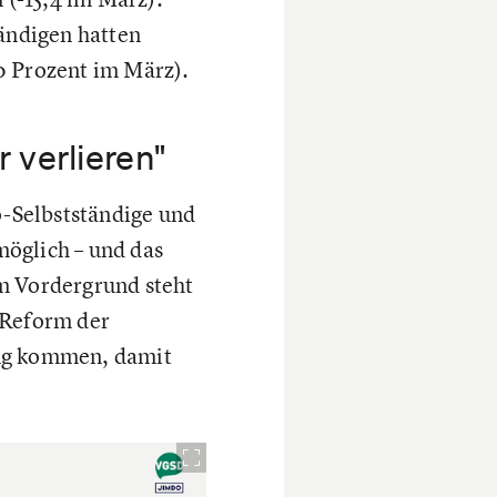
tändigen hatten
0 Prozent im März).
 verlieren"
o-Selbstständige und
möglich – und das
Im Vordergrund steht
 Reform der
ung kommen, damit