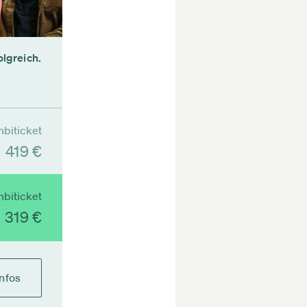
olgreich.
biticket
419 €
biticket
319 €
Infos