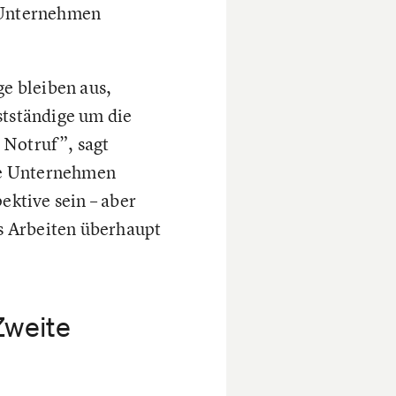
n Unternehmen
ge bleiben aus,
stständige um die
n Notruf”, sagt
le Unternehmen
ektive sein – aber
s Arbeiten überhaupt
Zweite