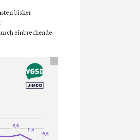
hsten bisher
r
 durch einbrechende