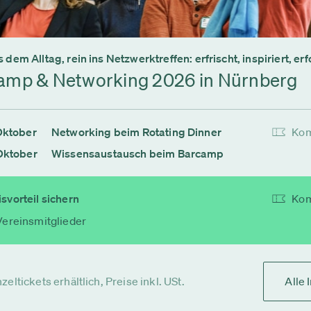
 dem Alltag, rein ins Netzwerktreffen: erfrischt, inspiriert, erf
amp & Networking 2026 in Nürnberg
Oktober
Networking beim Rotating Dinner
Kom
Oktober
Wissensaustausch beim Barcamp
svorteil sichern
Kom
Vereinsmitglieder
zeltickets erhältlich, Preise inkl. USt.
Alle 