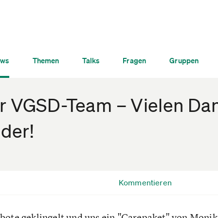
ws
Themen
Talks
Fragen
Gruppen
ür VGSD-Team – Vielen Da
eder!
Kommentieren
bote geklingelt und uns ein "Carepaket" von Moni