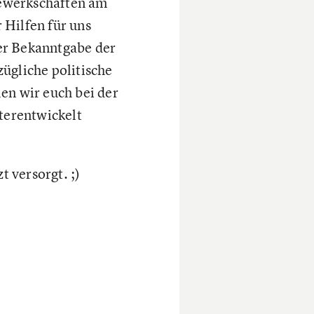
ewerkschaften am
 Hilfen für uns
er Bekanntgabe der
zügliche politische
len wir euch bei der
iterentwickelt
t versorgt. ;)