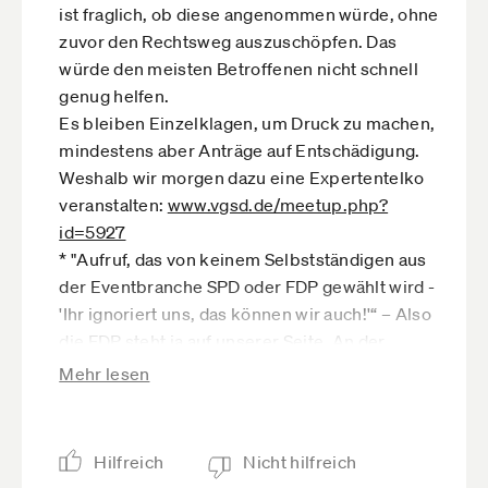
ist fraglich, ob diese angenommen würde, ohne
zuvor den Rechtsweg auszuschöpfen. Das
würde den meisten Betroffenen nicht schnell
genug helfen.
Es bleiben Einzelklagen, um Druck zu machen,
mindestens aber Anträge auf Entschädigung.
Weshalb wir morgen dazu eine Expertentelko
veranstalten:
www.vgsd.de­/meetup.php?
id=5927
* "Aufruf, das von keinem Selbstständigen aus
der Eventbranche SPD oder FDP gewählt wird -
'Ihr ignoriert uns, das können wir auch!'“ – Also
die FDP steht ja auf unserer Seite. An der
Regierung sind im Bund SPD und Union. Die
Mehr lesen
Union hat Entgegenkommen signalisiert. Also
bleibt die SPD. Auf die sollten wir jetzt in der Tat
den Druck weiter erhöhen. Ich denke aus der
Hilfreich
Nicht hilfreich
Veranstaltungswirtschaft haben viele bisher