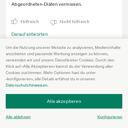
Abgeordneten-Diäten vermissen.
Hilfreich
Nicht hilfreich
Darauf antworten
Um die Nutzung unserer Website zu analysieren, Medieninhalte
anzubieten und passende Werbung anzeigen zu können,
verwenden wir und unsere Dienstleister Cookies. Durch den
Sabine Reimers
10.11.20 18:17
Klick auf «Alle Akzeptieren» kannst du der Verwendung aller
Cookies zustimmen. Mehr Optionen hast du unter
Lieber Andreas, danke für Deine klaren Worte. Ich
«konfigurieren», alle Details erfährst du in unseren
hatte die Hilfen von Land und Bund für mich
Datenschutzhinweisen
.
bereits abgeschrieben und komme toi to toi mit
einem blauen Auge durch 2020....Aber auch 2021
Alle akzeptieren
wird lang. Vor kurzem habe ich aus einem Post
das Grunddilemma verstanden...Unternehmer
Alle ablehnen
Konfigurieren
ohne Mitarbeiter kommen in der Denk- und
Lebenswelt der Politik nicht vor. Arbeitgeber