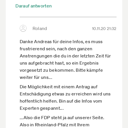
SPD gewählt. Den oder die SPD-
Darauf antworten
Bundestagsabgeordnete/n anzurufen und zu
sagen, dass man sich als Wähler von den SPD-
Ministern nicht vertreten fühlt und das bei der
Roland
10.11.20 21:32
nächsten Wahl und auch beim Gespräch über
die Wahlentscheidung mit anderen
Danke Andreas für deine Infos, es muss
Konsequenzen haben wird, ist ein sehr guter
frustrierend sein, nach den ganzen
Ansatz, zu dem wir aufrufen werden.
Anstrengungen die du in der letzten Zeit für
uns aufgebracht hast, so ein Ergebnis
vorgesetzt zu bekommen. Bitte kämpfe
weiter für uns...
Die Möglichkeit mit einem Antrag auf
Entschädigung etwas zu erreichen wird uns
hoffentlich helfen. Bin auf die Infos vom
Experten gespannt...
...Also die FDP steht ja auf unserer Seite.
Also in Rheinland-Pfalz mit Ihrem