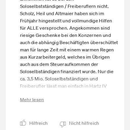
Soloselbstständigen / Freiberuflern nicht.
Scholz, Heil und Altmaier haben sich im
Frühjahr hingestellt und vollmundige Hilfen
für ALLE versprochen. Angekommen sind
riesige Geschenke bei den Konzernen und
auch die abhängig Beschäftigten überschüttet
man für lange Zeit mit einem warmen Regen
aus Kurzarbeitergeld, welches im Übrigen
auch aus dem Steueraufkommen der
Soloselbständigen finanziert wurde. Nur die
ca. 3,5 Mio. Soloselbstständigen und
Freiberufler lässt man einfach in Hartz IV
abgleiten. Das ist eine unerträgliche Ignoranz
Mehr lesen
gegenüber der erwirtschafteten
Steuerleistung aus dieser Personengruppe.
Aber die SPD und CDU sollten nicht
vergessen: Man sieht sich zweimal, im
Hilfreich
Nicht hilfreich
September 2021 ist Zahltag für den Wähler,