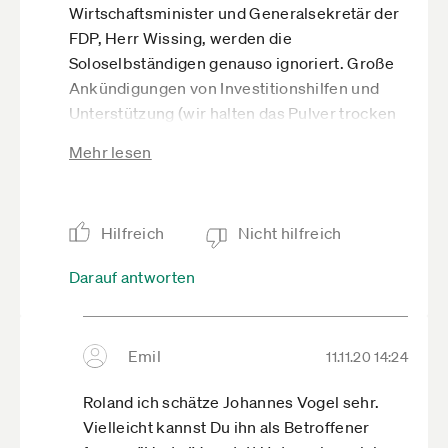
Wirtschaftsminister und Generalsekretär der
FDP, Herr Wissing, werden die
Soloselbständigen genauso ignoriert. Große
Ankündigungen von Investitionshilfen und
Unterstützung (wir halten das Pulver trocken
für den Herbst) sind bis heute nicht erfolgt.
Mehr lesen
Kein einziger Cent sind als Hilfen vom Land
bereitgestellt worden, nur Kredite wurden
angeboten.
Hilfreich
Nicht hilfreich
Darauf antworten
Emil
11.11.20 14:24
Roland ich schätze Johannes Vogel sehr.
Vielleicht kannst Du ihn als Betroffener