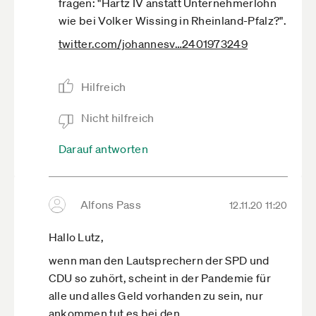
fragen: "Hartz IV anstatt Unternehmerlohn
wie bei Volker Wissing in Rheinland-Pfalz?".
twitter.com­/johannesv­…2401973249
Hilfreich
Nicht hilfreich
Darauf antworten
Alfons Pass
12.11.20 11:20
Hallo Lutz,
wenn man den Lautsprechern der SPD und
CDU so zuhört, scheint in der Pandemie für
alle und alles Geld vorhanden zu sein, nur
ankommen tut es bei den