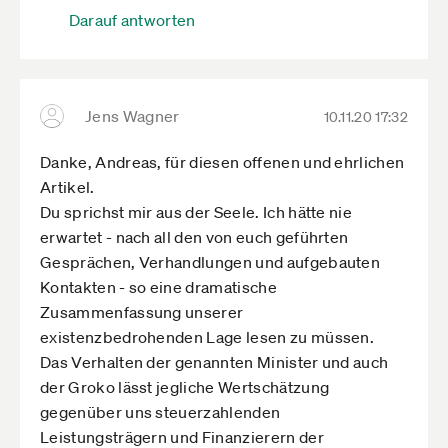
Darauf antworten
3,5 Mio. Betroffene plus deren
Familienangehörige (Faktor 2-3) sind schon
eine Wählermacht. Ich für meinen Teil kann
jetzt schon garantieren, wo meine Stimme
Jens Wagner
10.11.20 17:32
bestimmt NICHT hingehen wird.
Danke, Andreas, für diesen offenen und ehrlichen
Artikel.
Du sprichst mir aus der Seele. Ich hätte nie
erwartet - nach all den von euch geführten
Gesprächen, Verhandlungen und aufgebauten
Kontakten - so eine dramatische
Zusammenfassung unserer
existenzbedrohenden Lage lesen zu müssen.
Das Verhalten der genannten Minister und auch
der Groko lässt jegliche Wertschätzung
gegenüber uns steuerzahlenden
Leistungsträgern und Finanzierern der