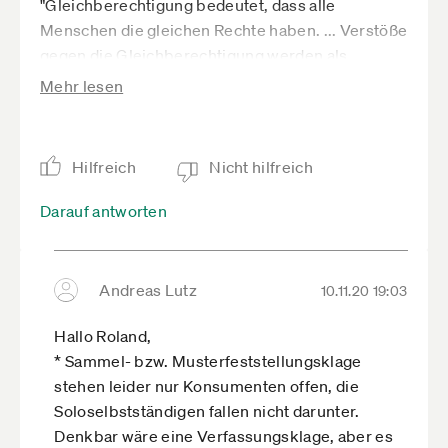
"Gleichberechtigung bedeutet, dass alle
Menschen die gleichen Rechte haben. ... Verstöße
gegen die Gleichberechtigung werden als
Diskriminierung oder Privilegierung bezeichnet."
Mehr lesen
Kaum zu verstehen was mit uns "veranstaltet"
wird....
Hilfreich
Nicht hilfreich
Darauf antworten
Andreas Lutz
10.11.20 19:03
Hallo Roland,
* Sammel- bzw. Musterfeststellungsklage
stehen leider nur Konsumenten offen, die
Soloselbstständigen fallen nicht darunter.
Denkbar wäre eine Verfassungsklage, aber es