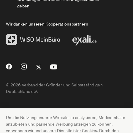
geben
Wir danken unseren Kooperationspartnern
© 2026 Verband der Gründer und Selbstständigen
Deutschland e.V.
Impressum
Um die Nutzung unserer Website zu analysieren, Medieninhalte
Datenschutz
anzubieten und passende Werbung anzeigen zu können,
verwenden wir und unsere Dienstleister Cookies. Durch den