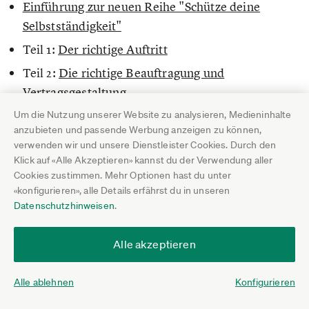
Einführung zur neuen Reihe "Schütze deine
Selbstständigkeit"
Teil 1:
Der richtige Auftritt
Teil 2:
Die richtige Beauftragung und
Vertragsgestaltung
Teil 3: Die besten Tipps für den Einsatz beim
Um die Nutzung unserer Website zu analysieren, Medieninhalte
anzubieten und passende Werbung anzeigen zu können,
Kunden (siehe oben)
verwenden wir und unsere Dienstleister Cookies. Durch den
Teil 4: Wann es die GmbH und UG wirklich
Klick auf «Alle Akzeptieren» kannst du der Verwendung aller
Cookies zustimmen. Mehr Optionen hast du unter
braucht
«konfigurieren», alle Details erfährst du in unseren
Datenschutzhinweisen
.
Alle akzeptieren
Beitrag teilen
Alle ablehnen
Konfigurieren
Beitrag von
Michaela Hutterer