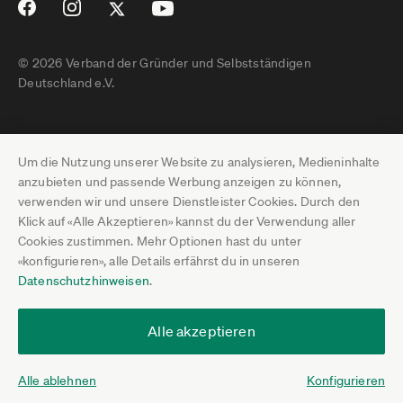
© 2026 Verband der Gründer und Selbstständigen
Deutschland e.V.
Impressum
Um die Nutzung unserer Website zu analysieren, Medieninhalte
Datenschutz
anzubieten und passende Werbung anzeigen zu können,
verwenden wir und unsere Dienstleister Cookies. Durch den
Pressebereich
Klick auf «Alle Akzeptieren» kannst du der Verwendung aller
Cookies zustimmen. Mehr Optionen hast du unter
Newsletter-Archiv
«konfigurieren», alle Details erfährst du in unseren
Datenschutzhinweisen
.
Jobs
Termine
Alle akzeptieren
Über uns
Alle ablehnen
Konfigurieren