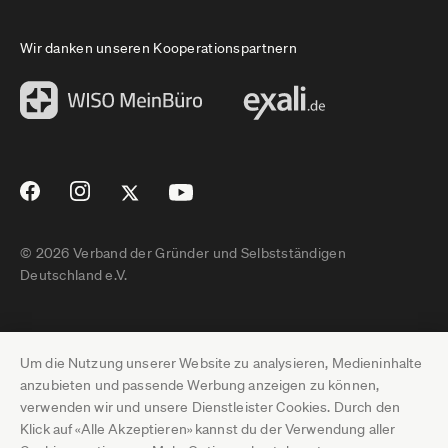
Wir danken unseren Kooperationspartnern
© 2026 Verband der Gründer und Selbstständigen
Deutschland e.V.
Impressum
Um die Nutzung unserer Website zu analysieren, Medieninhalte
Datenschutz
anzubieten und passende Werbung anzeigen zu können,
verwenden wir und unsere Dienstleister Cookies. Durch den
Pressebereich
Klick auf «Alle Akzeptieren» kannst du der Verwendung aller