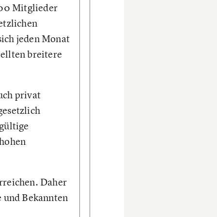
000 Mitglieder
etzlichen
sich jeden Monat
ellten breitere
uch privat
gesetzlich
gültige
 hohen
erreichen. Daher
e und Bekannten