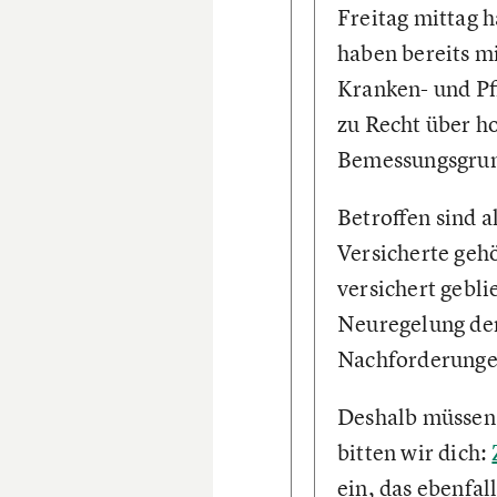
Freitag mittag h
haben bereits mi
Kranken- und Pf
zu Recht über h
Bemessungsgrun
Betroffen sind a
Versicherte geh
versichert gebli
Neuregelung der
Nachforderunge
Deshalb müssen 
bitten wir dich:
ein, das ebenfall