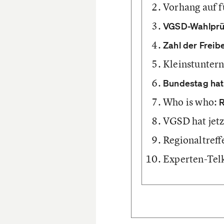
Vorhang auf f
VGSD-Wahlprüf
Zahl der Freib
Kleinstunte
Bundestag hat
Who is who:
R
VGSD hat jetz
Regionaltreff
Experten-Tel