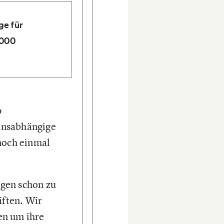
ge für
.000
0
ensabhängige
 noch einmal
gen schon zu
iften. Wir
en um ihre