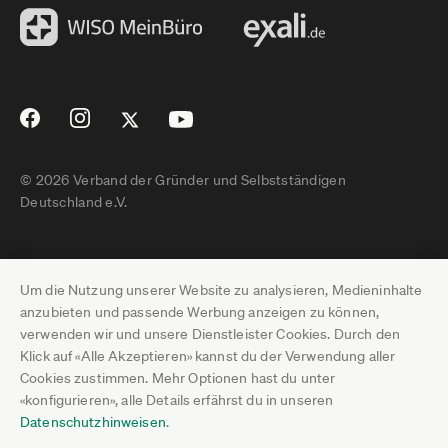
© 2026 Verband der Gründer und Selbstständigen
Deutschland e.V.
Impressum
Um die Nutzung unserer Website zu analysieren, Medieninhalte
Datenschutz
anzubieten und passende Werbung anzeigen zu können,
verwenden wir und unsere Dienstleister Cookies. Durch den
Pressebereich
Klick auf «Alle Akzeptieren» kannst du der Verwendung aller
Cookies zustimmen. Mehr Optionen hast du unter
Newsletter-Archiv
«konfigurieren», alle Details erfährst du in unseren
Datenschutzhinweisen
.
Jobs