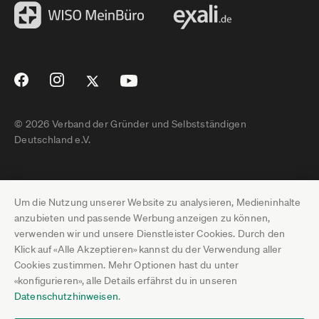
© 2026 Verband der Gründer und Selbstständigen
Deutschland e.V.
Impressum
Um die Nutzung unserer Website zu analysieren, Medieninhalte
Datenschutz
anzubieten und passende Werbung anzeigen zu können,
verwenden wir und unsere Dienstleister Cookies. Durch den
Pressebereich
Klick auf «Alle Akzeptieren» kannst du der Verwendung aller
Cookies zustimmen. Mehr Optionen hast du unter
Newsletter-Archiv
«konfigurieren», alle Details erfährst du in unseren
Datenschutzhinweisen
.
Jobs