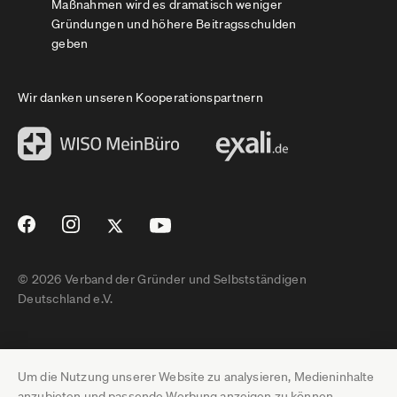
Maßnahmen wird es dramatisch weniger
Gründungen und höhere Beitragsschulden
geben
Wir danken unseren Kooperationspartnern
© 2026 Verband der Gründer und Selbstständigen
Deutschland e.V.
Impressum
Um die Nutzung unserer Website zu analysieren, Medieninhalte
Datenschutz
anzubieten und passende Werbung anzeigen zu können,