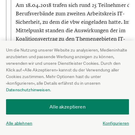
Am 18.04.2018 trafen sich rund 25 Teilnehmer div
Berufsverbände zum zweiten Arbeitskreis IT-
Sicherheit, zu dem die vbw eingeladen hatte. Im
Mittelpunkt standen die Auswirkungen der im
Koalitionsvertrag zu den Themengebieten IT-
Sicherheit, Cybersecurity und Datenschutz
Um die Nutzung unserer Website zu analysieren, Medieninhalte
vereinbarten Maßnahmen. Besonders die erweite
anzubieten und passende Werbung anzeigen zu können,
verwenden wir und unsere Dienstleister Cookies. Durch den
Befugnisse des Bundesamts für Sicherheit in der
Klick auf «Alle Akzeptieren» kannst du der Verwendung aller
Informationstechnik (BSI) und Meldepflichten vo
Cookies zustimmen. Mehr Optionen hast du unter
Unternehmen sowie die Einführung von
«konfigurieren», alle Details erfährst du in unseren
Zertifizierungen spielten eine Rolle. Andreas Rü
Datenschutzhinweisen
.
vertrat den VGSD und berichtet über die Ergebnis
Alle akzeptieren
Zum Beitrag
Alle ablehnen
Konfigurieren