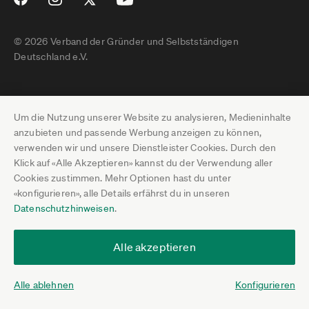
© 2026 Verband der Gründer und Selbstständigen
Deutschland e.V.
Impressum
Um die Nutzung unserer Website zu analysieren, Medieninhalte
Datenschutz
anzubieten und passende Werbung anzeigen zu können,
verwenden wir und unsere Dienstleister Cookies. Durch den
Pressebereich
Klick auf «Alle Akzeptieren» kannst du der Verwendung aller
Cookies zustimmen. Mehr Optionen hast du unter
Newsletter-Archiv
«konfigurieren», alle Details erfährst du in unseren
Datenschutzhinweisen
.
Jobs
Termine
Alle akzeptieren
Über uns
Alle ablehnen
Konfigurieren