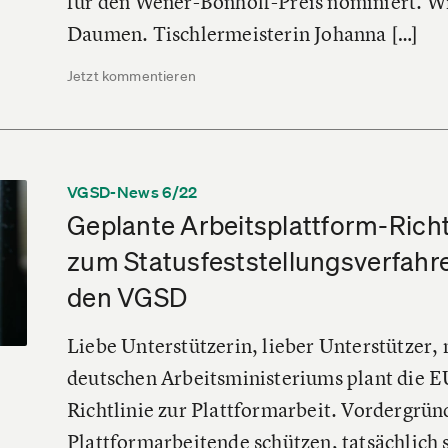
für den Wener-Bonhoff-Preis nominiert. Wi
Daumen. Tischlermeisterin Johanna […]
Jetzt kommentieren
VGSD-News 6/22
Geplante Arbeitsplattform-Richt
zum Statusfeststellungsverfahre
den VGSD
Liebe Unterstützerin, lieber Unterstützer,
deutschen Arbeitsministeriums plant die 
Richtlinie zur Plattformarbeit. Vordergründ
Plattformarbeitende schützen, tatsächlich st