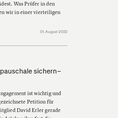
dest. Was Prüfer in den
 wir in einer vierteiligen
01. August 2022
epauschale sichern–
Engagement ist wichtig und
gezeichnete Petition für
glied David Erler gerade