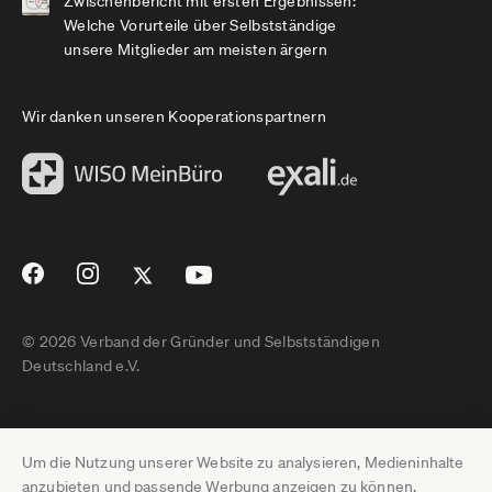
Zwischenbericht mit ersten Ergebnissen:
Welche Vorurteile über Selbstständige
unsere Mitglieder am meisten ärgern
Wir danken unseren Kooperationspartnern
© 2026 Verband der Gründer und Selbstständigen
Deutschland e.V.
Impressum
Um die Nutzung unserer Website zu analysieren, Medieninhalte
Datenschutz
anzubieten und passende Werbung anzeigen zu können,