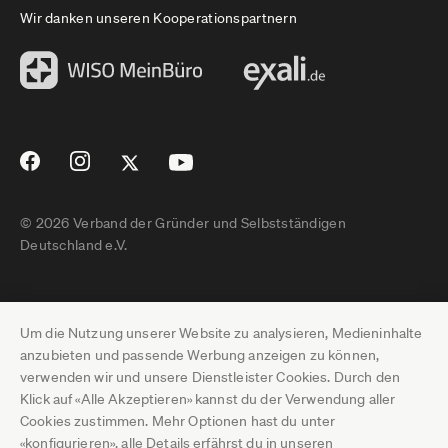
Wir danken unseren Kooperationspartnern
© 2026 Verband der Gründer und Selbstständigen
Deutschland e.V.
Impressum
Um die Nutzung unserer Website zu analysieren, Medieninhalte
Datenschutz
anzubieten und passende Werbung anzeigen zu können,
verwenden wir und unsere Dienstleister Cookies. Durch den
Pressebereich
Klick auf «Alle Akzeptieren» kannst du der Verwendung aller
Cookies zustimmen. Mehr Optionen hast du unter
Newsletter-Archiv
«konfigurieren», alle Details erfährst du in unseren