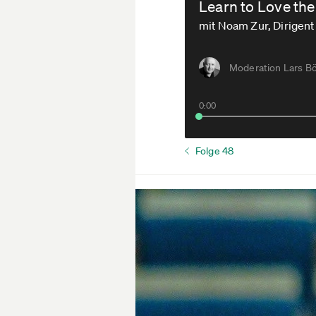
Learn to Love th
mit Noam Zur, Dirigen
Moderation Lars Bö
0:00
Folge 48