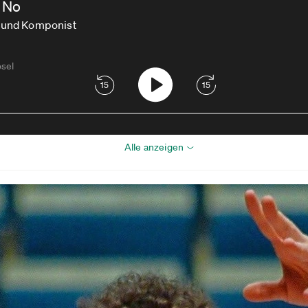
e No
t und Komponist
sel
15
15
Alle anzeigen