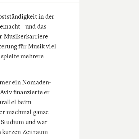
stständigkeit in der
gemacht – und das
er Musikerkarriere
erung für Musik viel
d spielte mehrere
immer ein Nomaden-
viv finanzierte er
arallel beim
m er machmal ganze
es Studium und war
en kurzen Zeitraum