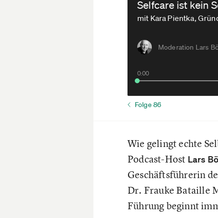
Selfcare ist kei
mit Kara Pientka, Grün
Moderation Lars Bö
0:00
Folge 86
Wie gelingt echte Se
Podcast-Host
Lars Bö
Geschäftsführerin d
Dr. Frauke Bataille 
Führung beginnt imme