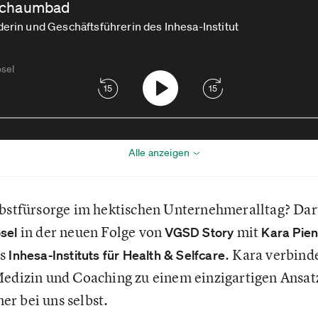
n Schaumbad
derin und Geschäftsführerin des Inhesa-Institut
sel
15
15
Alle anzeigen
lbstfürsorge im hektischen Unternehmeralltag? Dar
in der neuen Folge von
mit
sel
VGSD Story
Kara Pie
es
. Kara verbind
Inhesa-Instituts für Health & Selfcare
Medizin und Coaching zu einem einzigartigen Ansatz
r bei uns selbst.