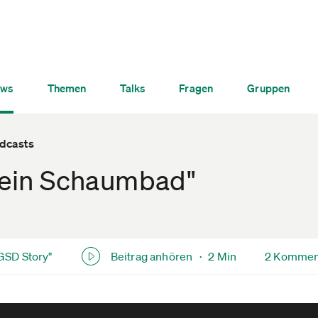
ws
Themen
Talks
Fragen
Gruppen
odcasts
 kein Schaumbad"
GSD Story"
Beitrag anhören ·
2 Min
2 Kommen